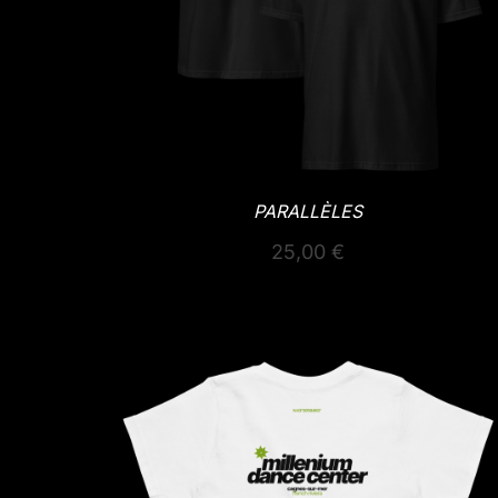
PARALLÈLES
25,00
€