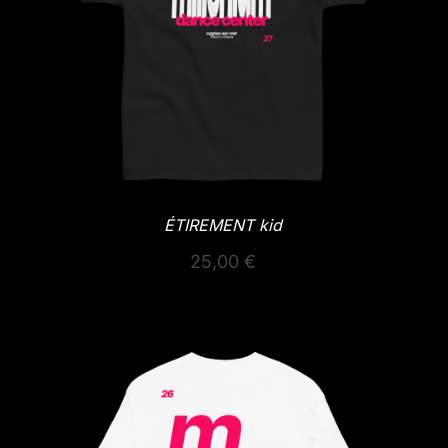
ÉTIREMENT kid
25,00
€