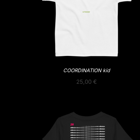
COORDINATION kid
25,00
€