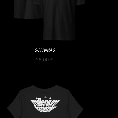
SCHeMAS
25,00
€